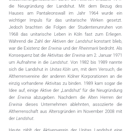
die Neugründung der Landshut. Mit dem Bezug des
Hauses am Pantaleonswall im Jahr 1964 wurde ein
wichtiger Impuls für das unitarische Wirken gesetzt.
Jedoch brachten die Folgen der Studentenunruhen von
1968 das unitarische Leben in Köln fast zum Erliegen.
Landshut
Während die Zahl der Aktiven der
konstant blieb,
Erwinia
Rheinmark
war die Existenz der
und der
bedroht. Als
Erwinia
Konsequenz bat die Aktivitas der
am 2. Januar 1971
Landshut
um Aufnahme in die
. Von 1982 bis 1989 nannte
Unitas Köln
sich die Landshut in
um, mit dem Versuch, die
Altherrenvereine der anderen Kölner Korporationen an die
einzig vorhandene Aktivitas zu binden. 1989 kam sogar die
Idee auf, einige Aktive der „Landshut“ für die Neugründung
Erwinia
der
abzugeben. Nachdem die Alten Herren der
Erwinia
dieses Unternehmen ablehnten, assoziierte die
Altherrenschaft aus Altersgründen im November 2008 mit
Landshut
der
.
Heute zählt der Aktivenverein der Unitas Landshut eine