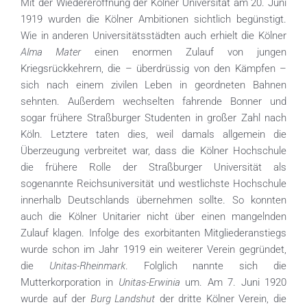
Mit der Wiedereröffnung der Kölner Universität am 20. Juni
1919 wurden die Kölner Ambitionen sichtlich begünstigt.
Wie in anderen Universitätsstädten auch erhielt die Kölner
Alma Mater
einen enormen Zulauf von jungen
Kriegsrückkehrern, die – überdrüssig von den Kämpfen –
sich nach einem zivilen Leben in geordneten Bahnen
sehnten. Außerdem wechselten fahrende Bonner und
sogar frühere Straßburger Studenten in großer Zahl nach
Köln. Letztere taten dies, weil damals allgemein die
Überzeugung verbreitet war, dass die Kölner Hochschule
die frühere Rolle der Straßburger Universität als
sogenannte Reichsuniversität und westlichste Hochschule
innerhalb Deutschlands übernehmen sollte. So konnten
auch die Kölner Unitarier nicht über einen mangelnden
Zulauf klagen. Infolge des exorbitanten Mitgliederanstiegs
wurde schon im Jahr 1919 ein weiterer Verein gegründet,
Unitas-Rheinmark
die
. Folglich nannte sich die
Unitas-Erwinia
Mutterkorporation in
um. Am 7. Juni 1920
Burg Landshut
wurde auf der
der dritte Kölner Verein, die