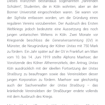
Kränzchen
Dieses
bestandaus sogenannten „fahrenden
Schülern“, Studenten, die in Köln wohnten, aber an der
Bonner Universität eingeschrieben waren. Sie waren von
Sigfridia
der
entlassen worden, um die Gründung eines
regulären Vereins vorzubereiten. Der Ausbruch des Ersten
Weltkriegs jedoch bedeutete eine Aussetzung des noch
jungen unitarischen Wirkens in Köln. Zwei Monate vor
Generalversammlung
Kriegsende beschloss die
(GV) in
Unitas
Münster, die Neugründung der Kölner
mit 750 Mark
zu fördern. Ein Jahr später auf der GV in Frankfurt am Main
vom 10. bis 14. Juni 1919 stellte Alphons Maehser, der
Unitas
Vorsitzende des Kölner Altherrenzirkels, den Antrag,
Köln
Unitas
ausdrücklich mit der ideellen Fortsetzung der
Straßburg
zu beauftragen sowie das Vereinsleben dieser
jungen Korporation zu fördern. Maehser war gleichzeitig
Unitas Straßburg
auch der Sachverwalter der
– das
kränkelnde Vereinsleben der Straßburger endete vollends
mit dem Ausbruch des Kriegs.