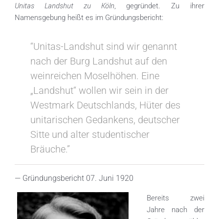
Unitas Landshut zu Köln
, gegründet. Zu ihrer
Namensgebung heißt es im Gründungsbericht:
“Unitas-Landshut sind wir genannt
nach der Burg Landshut auf den
weinreichen Moselhöhen. Eine
„Landshut“ wollen wir sein in der
Westmark Deutschlands, Hüter des
unitarischen Gedankens, deutscher
Sitte und alter studentischer
Bräuche.”
— Gründungsbericht 07. Juni 1920
Bereits zwei
Jahre nach der